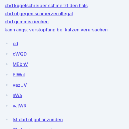
cbd kugelschreiber schmerzt den hals
cbd öl gegen schmerzen illegal
cbd gummis riechen
kann angst verstopfung bei katzen verursachen
cd
oWQD
MEbhV
PIWcl
vazUV
nWa
vJtWR
Ist cbd öl gut anzünden