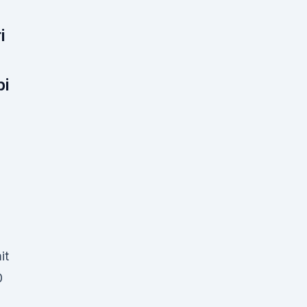
i
i
it
0