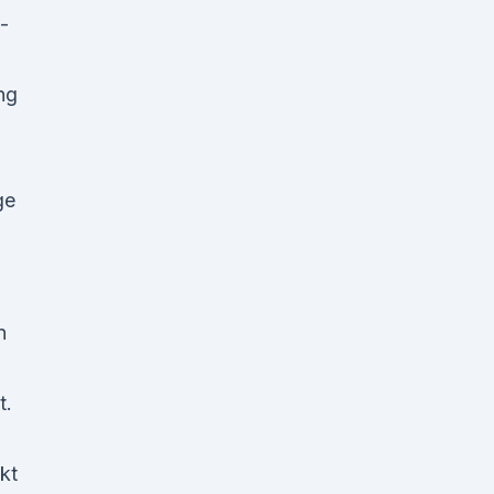
-
ng
ge
n
t.
kt