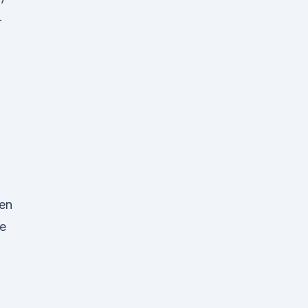
-
en
te