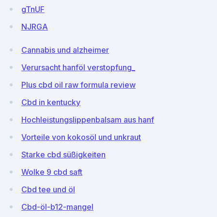
gTnUF
NJRGA
Cannabis und alzheimer
Verursacht hanföl verstopfung_
Plus cbd oil raw formula review
Cbd in kentucky
Hochleistungslippenbalsam aus hanf
Vorteile von kokosöl und unkraut
Starke cbd süßigkeiten
Wolke 9 cbd saft
Cbd tee und öl
Cbd-öl-b12-mangel