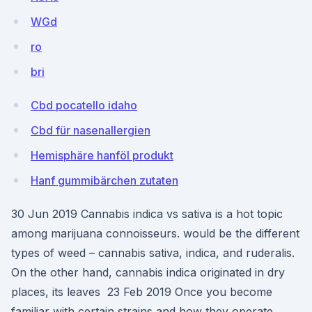
WGd
ro
bri
Cbd pocatello idaho
Cbd für nasenallergien
Hemisphäre hanföl produkt
Hanf gummibärchen zutaten
30 Jun 2019 Cannabis indica vs sativa is a hot topic
among marijuana connoisseurs. would be the different
types of weed – cannabis sativa, indica, and ruderalis.
On the other hand, cannabis indica originated in dry
places, its leaves 23 Feb 2019 Once you become
familiar with certain strains and how they operate,