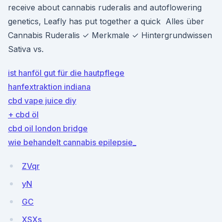
receive about cannabis ruderalis and autoflowering
genetics, Leafly has put together a quick Alles über
Cannabis Ruderalis ✓ Merkmale ✓ Hintergrundwissen
Sativa vs.
ist hanföl gut für die hautpflege
hanfextraktion indiana
cbd vape juice diy
+ cbd öl
cbd oil london bridge
wie behandelt cannabis epilepsie_
ZVqr
yN
GC
XSXs