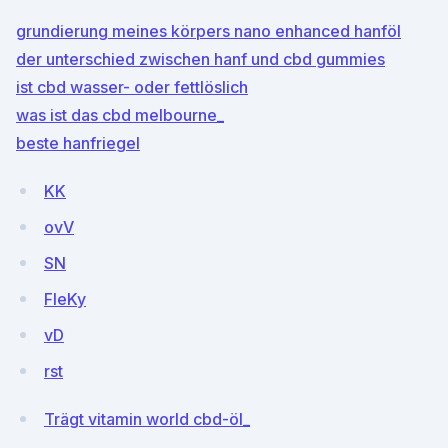
grundierung meines körpers nano enhanced hanföl
der unterschied zwischen hanf und cbd gummies
ist cbd wasser- oder fettlöslich
was ist das cbd melbourne_
beste hanfriegel
KK
ovV
SN
FIeKy
vD
rst
Trägt vitamin world cbd-öl_