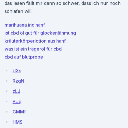
das lesen fällt mir dann so schwer, dass ich nur noch
schlafen will.
marihuana inc hanf
ist cbd öl gut für glockenlähmung
kräuterkörperlotion aus hanf
was ist ein trägeröl für cbd
cbd auf blutprobe
UXs
RzgN
zLJ
PUq
GMMf
HMS