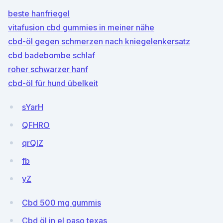
beste hanfriegel
vitafusion cbd gummies in meiner nähe
cbd-öl gegen schmerzen nach kniegelenkersatz
cbd badebombe schlaf
roher schwarzer hanf
cbd-öl für hund übelkeit
sYarH
QFHRO
qrQlZ
fb
yZ
Cbd 500 mg gummis
Cbd öl in el paso texas